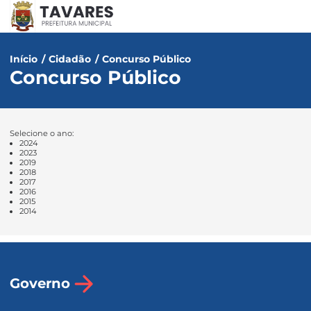
Início
/
Cidadão
/
Concurso Público
Concurso Público
Selecione o ano:
2024
2023
2019
2018
2017
2016
2015
2014
Governo