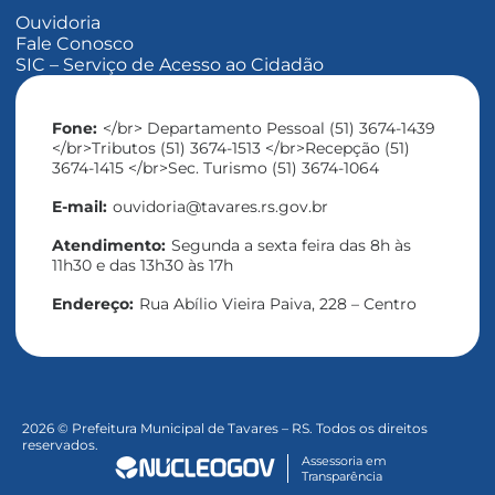
Ouvidoria
Fale Conosco
SIC – Serviço de Acesso ao Cidadão
Fone:
</br> Departamento Pessoal (51) 3674-1439
</br>Tributos (51) 3674-1513 </br>Recepção (51)
3674-1415 </br>Sec. Turismo (51) 3674-1064
E-mail:
ouvidoria@tavares.rs.gov.br
Atendimento:
Segunda a sexta feira das 8h às
11h30 e das 13h30 às 17h
Endereço:
Rua Abílio Vieira Paiva, 228 – Centro
2026 © Prefeitura Municipal de Tavares – RS. Todos os direitos
reservados.
Assessoria em
Transparência