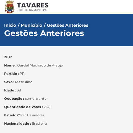
Início
/
Município
/
Gestões Anteriores
Gestões Anteriores
2017
Nome :
Gardel Machado de Araujo
Partido :
PP
Sexo :
Masculino
Idade :
38
Ocupação :
comerciante
Quantidade de Votos :
2.141
Estado Civil :
Casado(a)
Nacionalidade :
Brasileira