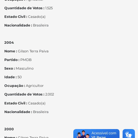
Quantidade de Votos :
1.525
Estado Civil :
Casado(a)
Nacionalidade :
Brasileira
2004
Nome :
Gilson Terra Paiva
Partido :
PMDB
Sexo :
Masculino
Idade :
50
Ocupação :
Agricultor
Quantidade de Votos :
2.002
Estado Civil :
Casado(a)
Nacionalidade :
Brasileira
2000
Nome :
Gilson Terra Paiva