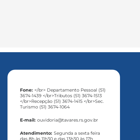
Fone:
</br> Departamento Pessoal (51)
3674-1439 </br>Tributos (51) 3674-1513
</br>Recepção (51) 3674-1415 </br>Sec.
Turismo (51) 3674-1064
E-mail:
ouvidoria@tavares.rs.gov.br
Atendimento:
Segunda a sexta feira
das 8h às 11h30 e das 13h30 às 17h