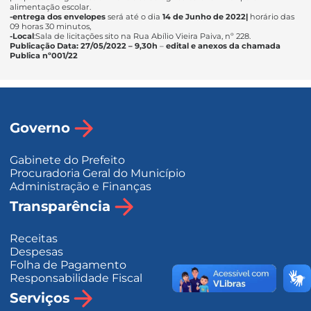
alimentação escolar.
-entrega dos envelopes
será até o dia
14 de Junho de 2022|
horário das
09 horas 30 minutos,
-Local
:Sala de licitações sito na Rua Abílio Vieira Paiva, nº 228.
Publicação Data: 27/05/2022 – 9,30h
–
edital e anexos da chamada
Publica nº001/22
Governo
Gabinete do Prefeito
Procuradoria Geral do Município
Administração e Finanças
Transparência
Receitas
Despesas
Folha de Pagamento
Responsabilidade Fiscal
Serviços