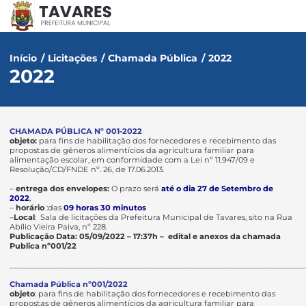
Início
/
Licitações
/
Chamada Pública
/
2022
2022
CHAMADA PÚBLICA Nº 001-2022
objeto:
para fins de habilitação dos fornecedores e recebimento das
propostas de gêneros alimentícios da agricultura familiar para
alimentação escolar, em conformidade com a Lei nº 11.947/09 e
Resolução/CD/FNDE nº. 26, de 17.06.2013.
–
entrega dos envelopes:
O prazo será
até o dia 27 de Setembro de
2022
,
–
horário
:das
09 horas 30 minutos
–
Local
: Sala de licitações da Prefeitura Municipal de Tavares, sito na Rua
Abílio Vieira Paiva, nº 228.
Publicação Data: 05/09/2022 – 17:37h –
edital e anexos da chamada
Publica nº001/22
________________________________________________________________________
Chamada Pública nº001/2022
objeto
: para fins de habilitação dos fornecedores e recebimento das
propostas de gêneros alimentícios da agricultura familiar para